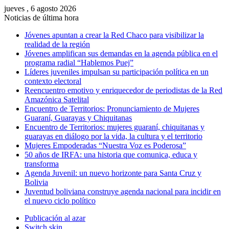
jueves , 6 agosto 2026
Noticias de última hora
Jóvenes apuntan a crear la Red Chaco para visibilizar la
realidad de la región
Jóvenes amplifican sus demandas en la agenda pública en el
programa radial “Hablemos Puej”
Líderes juveniles impulsan su participación política en un
contexto electoral
Reencuentro emotivo y enriquecedor de periodistas de la Red
Amazónica Satelital
Encuentro de Territorios: Pronunciamiento de Mujeres
Guaraní, Guarayas y Chiquitanas
Encuentro de Territorios: mujeres guaraní, chiquitanas y
guarayas en diálogo por la vida, la cultura y el territorio
Mujeres Empoderadas “Nuestra Voz es Poderosa”
50 años de IRFA: una historia que comunica, educa y
transforma
Agenda Juvenil: un nuevo horizonte para Santa Cruz y
Bolivia
Juventud boliviana construye agenda nacional para incidir en
el nuevo ciclo político
Publicación al azar
Switch skin