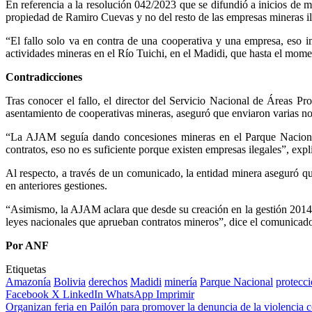
En referencia a la resolución 042/2023 que se difundió a inicios de 
propiedad de Ramiro Cuevas y no del resto de las empresas mineras il
“El fallo solo va en contra de una cooperativa y una empresa, eso im
actividades mineras en el Río Tuichi, en el Madidi, que hasta el mo
Contradicciones
Tras conocer el fallo, el director del Servicio Nacional de Áreas 
asentamiento de cooperativas mineras, aseguró que enviaron varias no
“La AJAM seguía dando concesiones mineras en el Parque Nacional
contratos, eso no es suficiente porque existen empresas ilegales”, expl
Al respecto, a través de un comunicado, la entidad minera aseguró qu
en anteriores gestiones.
“Asimismo, la AJAM aclara que desde su creación en la gestión 2014
leyes nacionales que aprueban contratos mineros”, dice el comunicad
Por ANF
Etiquetas
Amazonía
Bolivia
derechos
Madidi
minería
Parque Nacional
protecc
Facebook
X
LinkedIn
WhatsApp
Imprimir
Organizan feria en Pailón para promover la denuncia de la violencia c