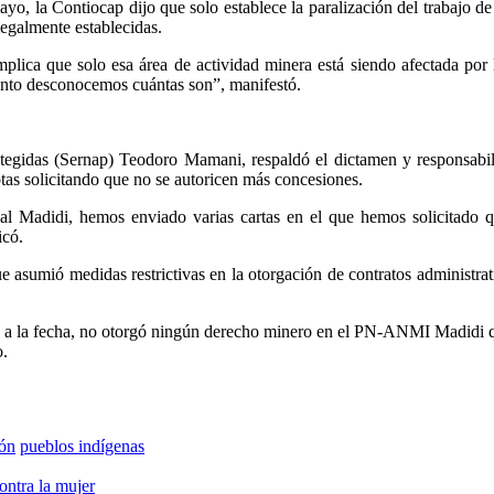
mayo, la Contiocap dijo que solo establece la paralización del trabajo 
egalmente establecidas.
plica que solo esa área de actividad minera está siendo afectada por 
mento desconocemos cuántas son”, manifestó.
Protegidas (Sernap) Teodoro Mamani, respaldó el dictamen y responsabi
tas solicitando que no se autoricen más concesiones.
 Madidi, hemos enviado varias cartas en el que hemos solicitado 
icó.
e asumió medidas restrictivas en la otorgación de contratos administra
 a la fecha, no otorgó ningún derecho minero en el PN-ANMI Madidi qu
o.
ión
pueblos indígenas
ontra la mujer