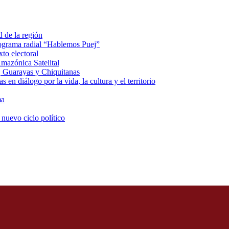
d de la región
rograma radial “Hablemos Puej”
xto electoral
mazónica Satelital
, Guarayas y Chiquitanas
 en diálogo por la vida, la cultura y el territorio
ma
 nuevo ciclo político