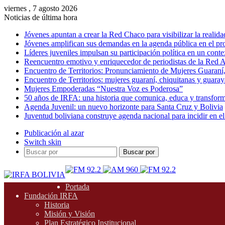
viernes , 7 agosto 2026
Noticias de última hora
Jóvenes apuntan a crear la Red Chaco para visibilizar la realida
Jóvenes amplifican sus demandas en la agenda pública en el p
Líderes juveniles impulsan su participación política en un conte
Reencuentro emotivo y enriquecedor de periodistas de la Red A
Encuentro de Territorios: Pronunciamiento de Mujeres Guaraní
Encuentro de Territorios: mujeres guaraní, chiquitanas y guarayas
Mujeres Empoderadas “Nuestra Voz es Poderosa”
50 años de IRFA: una historia que comunica, educa y transfor
Agenda Juvenil: un nuevo horizonte para Santa Cruz y Bolivia
Juventud boliviana construye agenda nacional para incidir en el
Publicación al azar
Switch skin
Buscar por
Portada
Fundación IRFA
Historia
Misión y Visión
Plan Estratégico Institucional