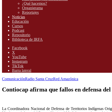
¿Qué hacemos?
Organigrama
Reportajes
Noticias
Educación
Cursos
Podcast
Repositorio
Biblioteca de IRFA
Facebook
X
YouTube
Instagram
TikTok
Barra lateral
Comunicación
Radio Santa Cruz
Red Amazónica
Contiocap afirma que fallos en defensa de
La Coordinadora Nacional de Defensa de Territorios Indígenas Orig