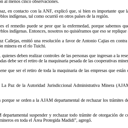
on al menos cinco observaciones.
z, en contacto con la ANF, explicó que, si bien es importante que la
los indígenas, tal como ocurrió en otros países de la región.
ces el remedio puede se peor que la enfermedad, porque sabemos que 
eblos indígenas. Entonces, nosotros no quisiéramos que eso se replique 
az Callejas, emitió una resolución a favor de Antonio Cajias en contr
ón minera en el río Tuichi.
quienes deben realizar controles de las personas que ingresan a la reser
as debe ser el retiro de la maquinaria pesada de las cooperativas miner
tiene que ser el retiro de toda la maquinaria de las empresas que está
La Paz de la Autoridad Jurisdiccional Administrativa Minera (AJAM)
sa porque se orden a la AJAM departamental de rechazar los trámites de
 departamental suspender y rechazar todo trámite de otorgación de co
 mineros en toda el Área Protegida Madidi”, agregó.