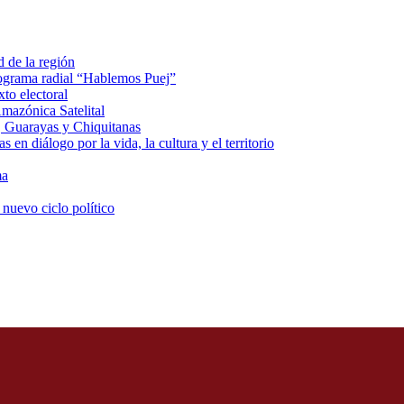
d de la región
rograma radial “Hablemos Puej”
xto electoral
mazónica Satelital
, Guarayas y Chiquitanas
 en diálogo por la vida, la cultura y el territorio
ma
 nuevo ciclo político