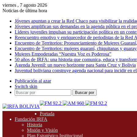
viernes , 7 agosto 2026
Noticias de última hora
Jóvenes apuntan a crear la Red Chaco para visibilizar la realida
Jóvenes amplifican sus demandas en la agenda pública en el p
Líderes juveniles impulsan su participación política en un conte
Reencuentro emotivo y enriquecedor de periodistas de la Red A
Encuentro de Territorios: Pronunciamiento de Mujeres Guaraní
Encuentro de Territorios: mujeres guaraní, chiquitanas y guarayas
Mujeres Empoderadas “Nuestra Voz es Poderosa”
50 años de IRFA: una historia que comunica, educa y transfor
Agenda Juvenil: un nuevo horizonte para Santa Cruz y Bolivia
Juventud boliviana construye agenda nacional para incidir en el
Publicación al azar
Switch skin
Buscar por
Portada
Fundación IRFA
Historia
Misión y Visión
Plan Estratégico Institucional