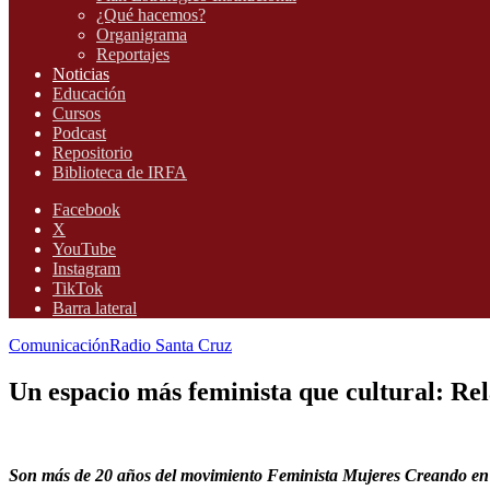
¿Qué hacemos?
Organigrama
Reportajes
Noticias
Educación
Cursos
Podcast
Repositorio
Biblioteca de IRFA
Facebook
X
YouTube
Instagram
TikTok
Barra lateral
Comunicación
Radio Santa Cruz
Un espacio más feminista que cultural: R
Son más de 20 años del movimiento Feminista Mujeres Creando en 