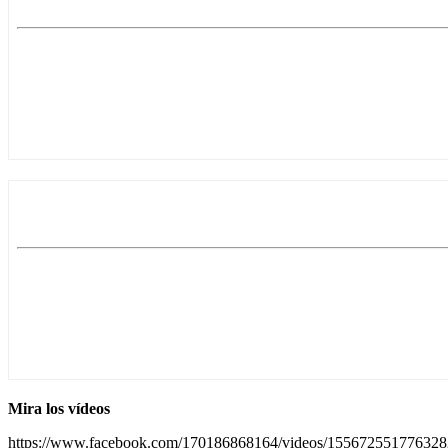
Mira los
vídeos
https://www.facebook.com/170186868164/videos/155672551776328