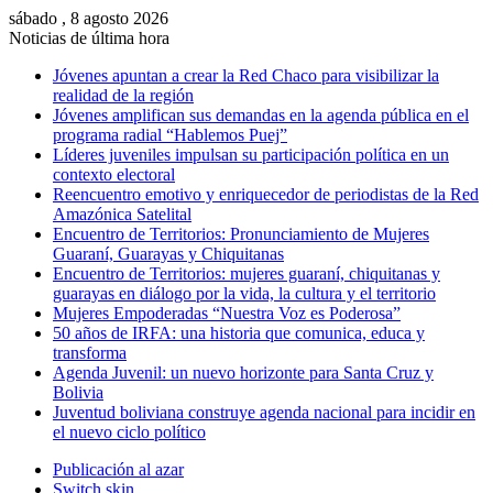
sábado , 8 agosto 2026
Noticias de última hora
Jóvenes apuntan a crear la Red Chaco para visibilizar la
realidad de la región
Jóvenes amplifican sus demandas en la agenda pública en el
programa radial “Hablemos Puej”
Líderes juveniles impulsan su participación política en un
contexto electoral
Reencuentro emotivo y enriquecedor de periodistas de la Red
Amazónica Satelital
Encuentro de Territorios: Pronunciamiento de Mujeres
Guaraní, Guarayas y Chiquitanas
Encuentro de Territorios: mujeres guaraní, chiquitanas y
guarayas en diálogo por la vida, la cultura y el territorio
Mujeres Empoderadas “Nuestra Voz es Poderosa”
50 años de IRFA: una historia que comunica, educa y
transforma
Agenda Juvenil: un nuevo horizonte para Santa Cruz y
Bolivia
Juventud boliviana construye agenda nacional para incidir en
el nuevo ciclo político
Publicación al azar
Switch skin