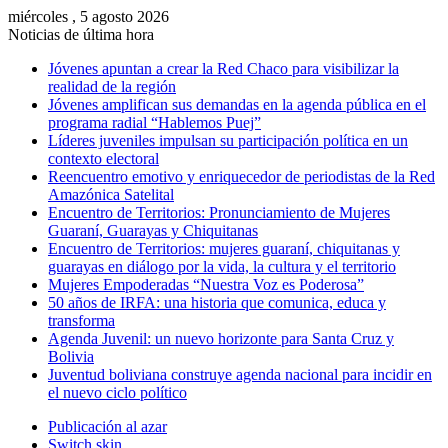
miércoles , 5 agosto 2026
Noticias de última hora
Jóvenes apuntan a crear la Red Chaco para visibilizar la
realidad de la región
Jóvenes amplifican sus demandas en la agenda pública en el
programa radial “Hablemos Puej”
Líderes juveniles impulsan su participación política en un
contexto electoral
Reencuentro emotivo y enriquecedor de periodistas de la Red
Amazónica Satelital
Encuentro de Territorios: Pronunciamiento de Mujeres
Guaraní, Guarayas y Chiquitanas
Encuentro de Territorios: mujeres guaraní, chiquitanas y
guarayas en diálogo por la vida, la cultura y el territorio
Mujeres Empoderadas “Nuestra Voz es Poderosa”
50 años de IRFA: una historia que comunica, educa y
transforma
Agenda Juvenil: un nuevo horizonte para Santa Cruz y
Bolivia
Juventud boliviana construye agenda nacional para incidir en
el nuevo ciclo político
Publicación al azar
Switch skin