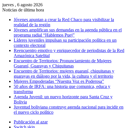
jueves , 6 agosto 2026
Noticias de última hora
Jóvenes apuntan a crear la Red Chaco para visibilizar la
realidad de la región
Jóvenes amplifican sus demandas en la agenda pública en el
programa radial “Hablemos Puej”
Líderes juveniles impulsan su participación política en un
contexto electoral
Reencuentro emotivo y enriquecedor de periodistas de la Red
Amazónica Satelital
Encuentro de Territorios: Pronunciamiento de Mujeres
Guaraní, Guarayas y Chiquitanas
Encuentro de Territorios: mujeres guaraní, chiquitanas y
guarayas en diálogo por la vida, la cultura y el territorio
Mujeres Empoderadas “Nuestra Voz es Poderosa”
50 años de IRFA: una historia que comunica, educa y
transforma
Agenda Juvenil: un nuevo horizonte para Santa Cruz y
Bolivia
Juventud boliviana construye agenda nacional para incidir en
el nuevo ciclo político
Publicación al azar
Switch skin