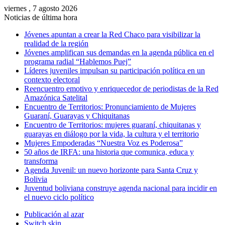
viernes , 7 agosto 2026
Noticias de última hora
Jóvenes apuntan a crear la Red Chaco para visibilizar la
realidad de la región
Jóvenes amplifican sus demandas en la agenda pública en el
programa radial “Hablemos Puej”
Líderes juveniles impulsan su participación política en un
contexto electoral
Reencuentro emotivo y enriquecedor de periodistas de la Red
Amazónica Satelital
Encuentro de Territorios: Pronunciamiento de Mujeres
Guaraní, Guarayas y Chiquitanas
Encuentro de Territorios: mujeres guaraní, chiquitanas y
guarayas en diálogo por la vida, la cultura y el territorio
Mujeres Empoderadas “Nuestra Voz es Poderosa”
50 años de IRFA: una historia que comunica, educa y
transforma
Agenda Juvenil: un nuevo horizonte para Santa Cruz y
Bolivia
Juventud boliviana construye agenda nacional para incidir en
el nuevo ciclo político
Publicación al azar
Switch skin