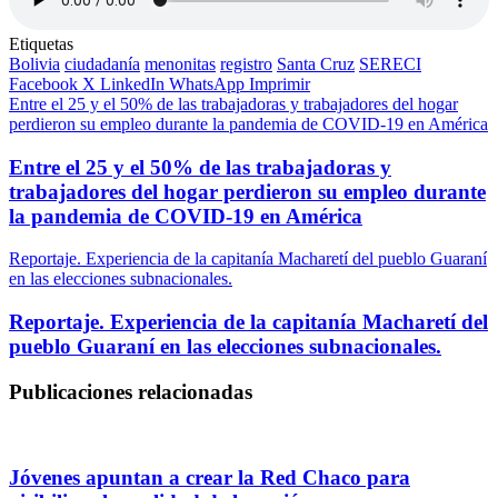
Etiquetas
Bolivia
ciudadanía
menonitas
registro
Santa Cruz
SERECI
Facebook
X
LinkedIn
WhatsApp
Imprimir
Entre el 25 y el 50% de las trabajadoras y trabajadores del hogar
perdieron su empleo durante la pandemia de COVID-19 en América
Entre el 25 y el 50% de las trabajadoras y
trabajadores del hogar perdieron su empleo durante
la pandemia de COVID-19 en América
Reportaje. Experiencia de la capitanía Macharetí del pueblo Guaraní
en las elecciones subnacionales.
Reportaje. Experiencia de la capitanía Macharetí del
pueblo Guaraní en las elecciones subnacionales.
Publicaciones relacionadas
Jóvenes apuntan a crear la Red Chaco para