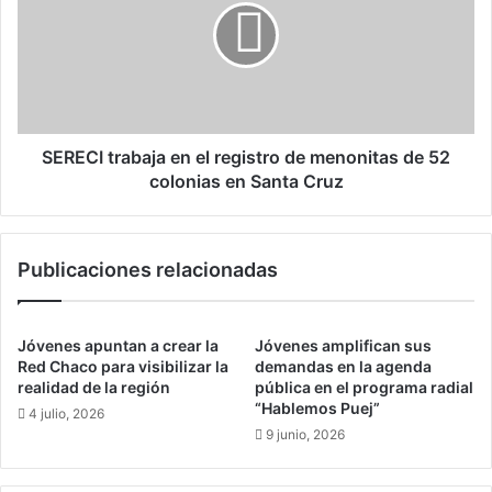
c
E
o
C
p
I
a
t
l
r
B
a
o
b
SERECI trabaja en el registro de menonitas de 52
l
a
colonias en Santa Cruz
i
j
v
a
i
e
Publicaciones relacionadas
a
n
n
e
a
l
p
r
Jóvenes apuntan a crear la
Jóvenes amplifican sus
r
e
Red Chaco para visibilizar la
demandas en la agenda
e
g
realidad de la región
pública en el programa radial
s
“Hablemos Puej”
i
4 julio, 2026
e
s
9 junio, 2026
n
t
t
r