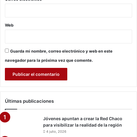
i
c
a
t
s
u
e
Web
b
n
r
S
e
a
2
n
0
Guarda mi nombre, correo electrónico y web en este
t
1
a
navegador para la próxima vez que comente.
9
C
a
r
e
u
n
z
e
r
Últimas publicaciones
o
d
e
Jóvenes apuntan a crear la Red Chaco
2
para visibilizar la realidad de la región
0
4 julio, 2026
2