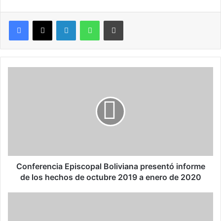
LinkedIn
WhatsApp
Imprimir
C
o
n
f
e
r
e
n
c
i
Conferencia Episcopal Boliviana presentó informe
a
de los hechos de octubre 2019 a enero de 2020
E
p
S
i
E
s
R