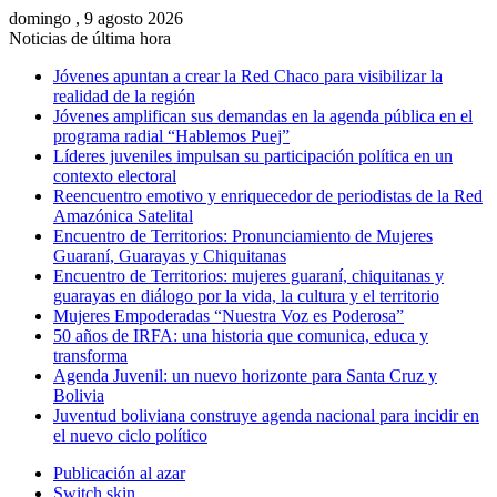
domingo , 9 agosto 2026
Noticias de última hora
Jóvenes apuntan a crear la Red Chaco para visibilizar la
realidad de la región
Jóvenes amplifican sus demandas en la agenda pública en el
programa radial “Hablemos Puej”
Líderes juveniles impulsan su participación política en un
contexto electoral
Reencuentro emotivo y enriquecedor de periodistas de la Red
Amazónica Satelital
Encuentro de Territorios: Pronunciamiento de Mujeres
Guaraní, Guarayas y Chiquitanas
Encuentro de Territorios: mujeres guaraní, chiquitanas y
guarayas en diálogo por la vida, la cultura y el territorio
Mujeres Empoderadas “Nuestra Voz es Poderosa”
50 años de IRFA: una historia que comunica, educa y
transforma
Agenda Juvenil: un nuevo horizonte para Santa Cruz y
Bolivia
Juventud boliviana construye agenda nacional para incidir en
el nuevo ciclo político
Publicación al azar
Switch skin