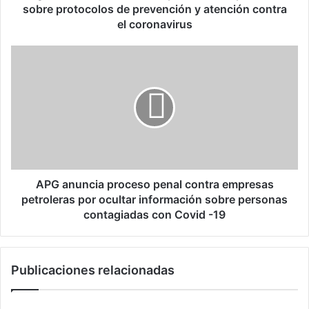
n
sobre protocolos de prevención y atención contra
t
el coronavirus
r
a
A
e
P
l
G
C
a
o
n
v
u
i
n
d
c
”
i
c
a
APG anuncia proceso penal contra empresas
a
p
petroleras por ocultar información sobre personas
p
r
contagiadas con Covid -19
a
o
c
c
i
e
t
Publicaciones relacionadas
s
a
o
r
p