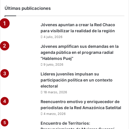
t
m
Últimas publicaciones
e
a
n
c
c
i
Jóvenes apuntan a crear la Red Chaco
i
ó
para visibilizar la realidad de la región
ó
n
4 julio, 2026
n
s
c
o
Jóvenes amplifican sus demandas en la
o
b
agenda pública en el programa radial
n
r
“Hablemos Puej”
t
e
9 junio, 2026
r
p
Líderes juveniles impulsan su
a
e
participación política en un contexto
e
r
electoral
l
s
18 marzo, 2026
c
o
o
n
Reencuentro emotivo y enriquecedor de
r
a
periodistas de la Red Amazónica Satelital
o
s
4 marzo, 2026
n
c
Encuentro de Territorios:
a
o