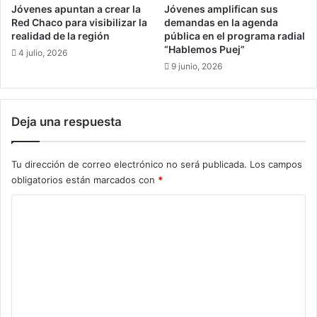
a
e
Jóvenes apuntan a crear la
Jóvenes amplifican sus
n
n
Red Chaco para visibilizar la
demandas en la agenda
e
a
realidad de la región
pública en el programa radial
n
l
“Hablemos Puej”
4 julio, 2026
p
c
9 junio, 2026
r
o
o
n
v
t
Deja una respuesta
i
r
n
a
c
e
Tu dirección de correo electrónico no será publicada.
Los campos
i
m
obligatorios están marcados con
*
a
p
s
r
C
s
e
o
o
s
b
a
m
r
s
e
e
p
p
e
n
r
t
t
o
r