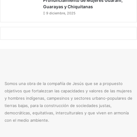
Pronunciamiento de Mujeres Guaraní,
v
n
Guarayas y Chiquitanas
i
t
9 diciembre, 2025
r
a
u
g
s
i
a
d
a
s
c
o
n
C
Somos una obra de la compañía de Jesús que se a propuesto
o
objetivos que fortalezcan las capacidades y valores de las mujeres
v
y hombres indígenas, campesinos y sectores urbano-populares de
i
d
tierras bajas, para la construcción de sociedades justas,
-
democráticas, equitativas, interculturales y que viven en armonía
1
con el medio ambiente.
9