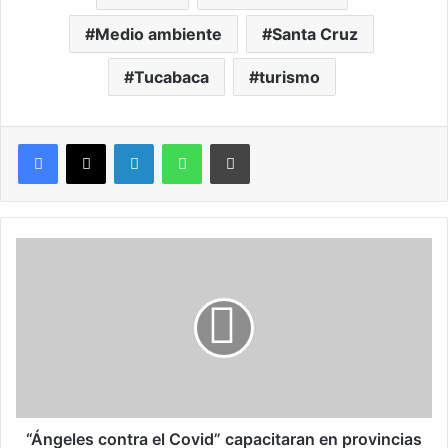
Medio ambiente
Santa Cruz
Tucabaca
turismo
LinkedIn
WhatsApp
Imprimir
“
Á
n
g
e
l
e
s
c
o
“Ángeles contra el Covid” capacitaran en provincias