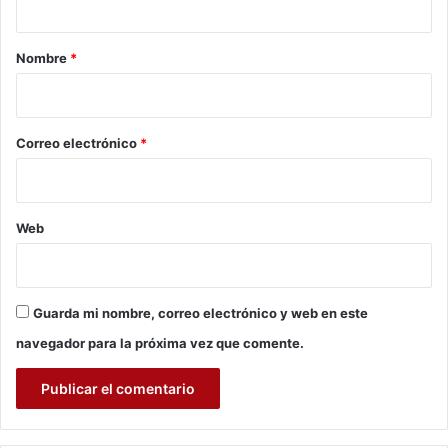
t
o
a
o
l
r
Nombre
*
c
e
o
i
r
l
a
o
o
s
*
s
Correo electrónico
*
p
d
o
e
r
p
o
r
Web
c
e
u
v
l
e
t
n
Guarda mi nombre, correo electrónico y web en este
a
c
r
navegador para la próxima vez que comente.
i
i
ó
n
n
f
y
o
a
r