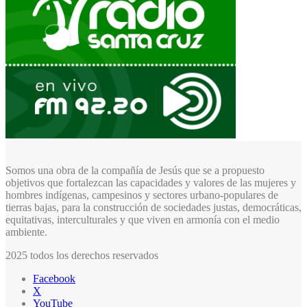
Somos una obra de la compañía de Jesús que se a propuesto
objetivos que fortalezcan las capacidades y valores de las mujeres y
hombres indígenas, campesinos y sectores urbano-populares de
tierras bajas, para la construcción de sociedades justas, democráticas,
equitativas, interculturales y que viven en armonía con el medio
ambiente.
2025 todos los derechos reservados
Facebook
X
YouTube