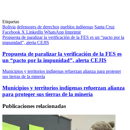
Etiquetas
Bolivia
defensores de derechos
pueblos indígenas
Santa Cruz
Facebook
X
LinkedIn
WhatsApp
Imprimir
Propuesta de paralizar la verificación de la FES es un “pacto por la
impunidad”, alerta CEJIS
Propuesta de paralizar la verificación de la FES es
un “pacto por la impunidad”, alerta CEJIS
Municipios y territorios indígenas refuerzan alianza para proteger
sus tierras de la minería
Municipios y territorios indígenas refuerzan alianza
para proteger sus tierras de la minería
Publicaciones relacionadas