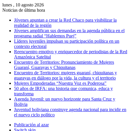
lunes , 10 agosto 2026
Noticias de última hora
Jóvenes apuntan a crear la Red Chaco para visibilizar la
realidad de la región
Jóvenes amplifican sus demandas en la agenda pública en el
programa radial “Hablemos Puej”
Líderes juveniles impulsan su participación política en un
contexto electoral
Reencuentro emotivo y enriquecedor de periodistas de la Red
Amazónica Satelital
Encuentro de Territorios: Pronunciamiento de Mujeres
Guaraní, Guarayas y Chiquitanas
Encuentro de Territorios: mujeres guaraní, chiquitanas y
guarayas en diálogo por la vida, la cultura y el territorio
Mujeres Empoderadas “Nuestra Voz es Poderosa”
50 años de IRFA: una historia que comunica, educa y
transforma
Agenda Juvenil: un nuevo horizonte para Santa Cruz y
Bolivia
Juventud boliviana construye agenda nacional para incidir en
el nuevo ciclo político
Publicación al azar
Switch skin