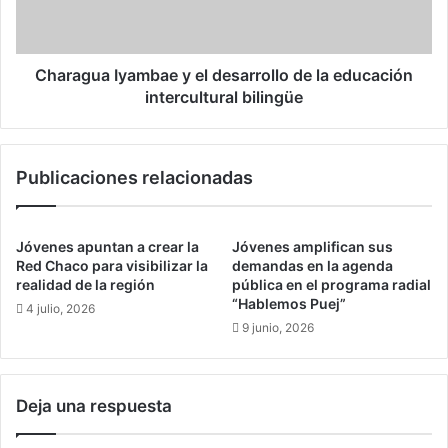
r
u
l
a
a
I
s
y
Charagua Iyambae y el desarrollo de la educación
.
a
intercultural bilingüe
m
b
a
Publicaciones relacionadas
e
y
e
l
Jóvenes apuntan a crear la
Jóvenes amplifican sus
d
Red Chaco para visibilizar la
demandas en la agenda
e
realidad de la región
pública en el programa radial
“Hablemos Puej”
s
4 julio, 2026
a
9 junio, 2026
r
r
o
Deja una respuesta
l
l