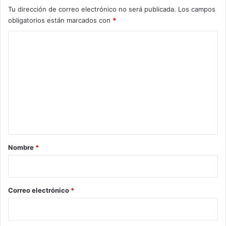
o
Tu dirección de correo electrónico no será publicada.
Los campos
d
obligatorios están marcados con
*
e
l
C
a
o
e
d
m
u
e
c
a
n
c
t
i
ó
a
n
r
Nombre
*
i
i
n
t
o
e
*
Correo electrónico
*
r
c
u
l