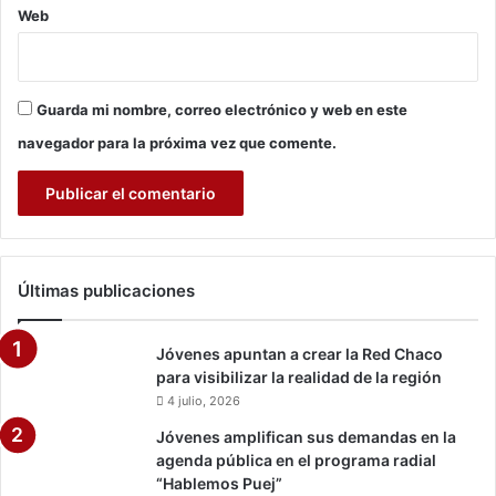
Web
t
u
r
a
Guarda mi nombre, correo electrónico y web en este
l
b
navegador para la próxima vez que comente.
i
l
i
n
g
ü
Últimas publicaciones
e
Jóvenes apuntan a crear la Red Chaco
para visibilizar la realidad de la región
4 julio, 2026
Jóvenes amplifican sus demandas en la
agenda pública en el programa radial
“Hablemos Puej”