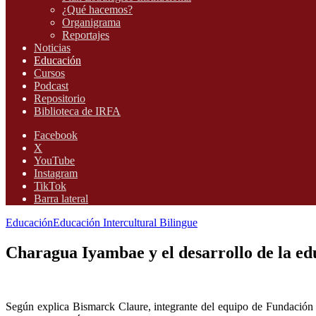
¿Qué hacemos?
Organigrama
Reportajes
Noticias
Educación
Cursos
Podcast
Repositorio
Biblioteca de IRFA
Facebook
X
YouTube
Instagram
TikTok
Barra lateral
Educación
Educación Intercultural Bilingue
Charagua Iyambae y el desarrollo de la edu
Según explica Bismarck Claure, integrante del equipo de Fundación I