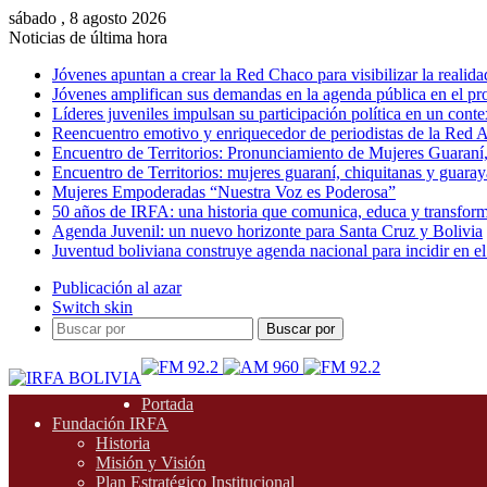
sábado , 8 agosto 2026
Noticias de última hora
Jóvenes apuntan a crear la Red Chaco para visibilizar la realida
Jóvenes amplifican sus demandas en la agenda pública en el p
Líderes juveniles impulsan su participación política en un conte
Reencuentro emotivo y enriquecedor de periodistas de la Red A
Encuentro de Territorios: Pronunciamiento de Mujeres Guaraní
Encuentro de Territorios: mujeres guaraní, chiquitanas y guarayas
Mujeres Empoderadas “Nuestra Voz es Poderosa”
50 años de IRFA: una historia que comunica, educa y transfor
Agenda Juvenil: un nuevo horizonte para Santa Cruz y Bolivia
Juventud boliviana construye agenda nacional para incidir en el
Publicación al azar
Switch skin
Buscar por
Portada
Fundación IRFA
Historia
Misión y Visión
Plan Estratégico Institucional