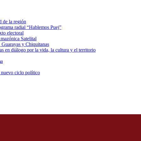
d de la región
rograma radial “Hablemos Puej”
xto electoral
mazónica Satelital
, Guarayas y Chiquitanas
 en diálogo por la vida, la cultura y el territorio
ma
 nuevo ciclo político