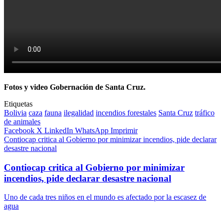
Fotos y video Gobernación de Santa Cruz.
Etiquetas
Bolivia
caza
fauna
ilegalidad
incendios forestales
Santa Cruz
tráfico
de animales
Facebook
X
LinkedIn
WhatsApp
Imprimir
Contiocap critica al Gobierno por minimizar incendios, pide declarar
desastre nacional
Contiocap critica al Gobierno por minimizar
incendios, pide declarar desastre nacional
Uno de cada tres niños en el mundo es afectado por la escasez de
agua