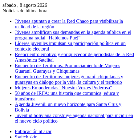
sábado , 8 agosto 2026
Noticias de última hora
Jóvenes apuntan a crear la Red Chaco para visibilizar la
realidad de la región
Jóvenes amplifican sus demandas en la agenda pública en el
programa radial “Hablemos Puej”
Líderes juveniles impulsan su participación política en un
contexto electoral
Reencuentro emotivo y enriquecedor de periodistas de la Red
Amazónica Satelital
Encuentro de Territorios: Pronunciamiento de Mujeres
Guaraní, Guarayas y Chiquitanas
Encuentro de Territorios: mujeres guaraní, chiquitanas y
guarayas en diálogo por la vida, la cultura y el territorio
Mujeres Empoderadas “Nuestra Voz es Poderosa”
50 años de IRFA: una historia que comunica, educa y
transforma
Agenda Juvenil: un nuevo horizonte para Santa Cruz y
Bolivia
Juventud boliviana construye agenda nacional para incidir en
el nuevo ciclo político
Publicación al azar
Switch skin