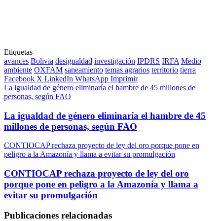
Etiquetas
avances
Bolivia
desigualdad
investigación
IPDRS
IRFA
Medio
ambiente
OXFAM
saneamiento
temas agrarios
territorio
tierra
Facebook
X
LinkedIn
WhatsApp
Imprimir
La igualdad de género eliminaría el hambre de 45 millones de
personas, según FAO
La igualdad de género eliminaría el hambre de 45
millones de personas, según FAO
CONTIOCAP rechaza proyecto de ley del oro porque pone en
peligro a la Amazonía y llama a evitar su promulgación
CONTIOCAP rechaza proyecto de ley del oro
porque pone en peligro a la Amazonía y llama a
evitar su promulgación
Publicaciones relacionadas