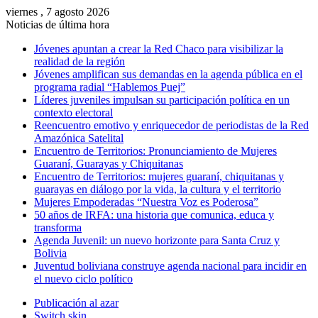
viernes , 7 agosto 2026
Noticias de última hora
Jóvenes apuntan a crear la Red Chaco para visibilizar la
realidad de la región
Jóvenes amplifican sus demandas en la agenda pública en el
programa radial “Hablemos Puej”
Líderes juveniles impulsan su participación política en un
contexto electoral
Reencuentro emotivo y enriquecedor de periodistas de la Red
Amazónica Satelital
Encuentro de Territorios: Pronunciamiento de Mujeres
Guaraní, Guarayas y Chiquitanas
Encuentro de Territorios: mujeres guaraní, chiquitanas y
guarayas en diálogo por la vida, la cultura y el territorio
Mujeres Empoderadas “Nuestra Voz es Poderosa”
50 años de IRFA: una historia que comunica, educa y
transforma
Agenda Juvenil: un nuevo horizonte para Santa Cruz y
Bolivia
Juventud boliviana construye agenda nacional para incidir en
el nuevo ciclo político
Publicación al azar
Switch skin