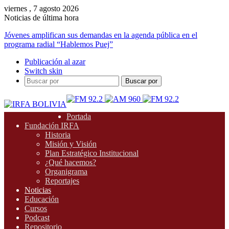
viernes , 7 agosto 2026
Noticias de última hora
Jóvenes amplifican sus demandas en la agenda pública en el
programa radial “Hablemos Puej”
Publicación al azar
Switch skin
Buscar por
Portada
Fundación IRFA
Historia
Misión y Visión
Plan Estratégico Institucional
¿Qué hacemos?
Organigrama
Reportajes
Noticias
Educación
Cursos
Podcast
Repositorio