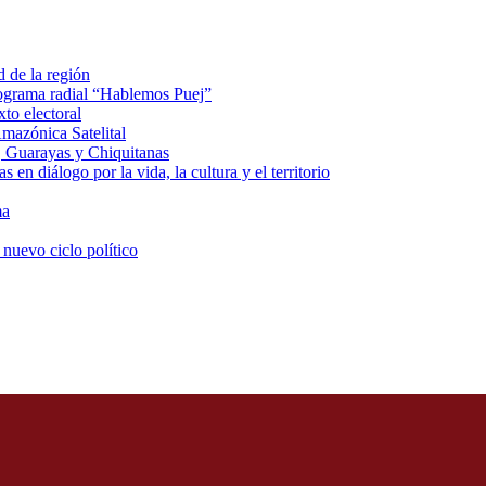
d de la región
rograma radial “Hablemos Puej”
xto electoral
mazónica Satelital
, Guarayas y Chiquitanas
 en diálogo por la vida, la cultura y el territorio
ma
 nuevo ciclo político