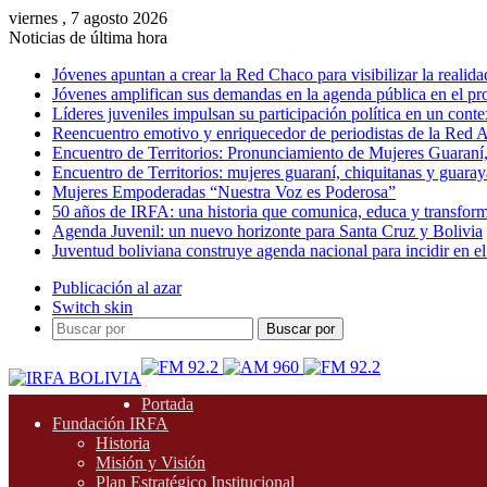
viernes , 7 agosto 2026
Noticias de última hora
Jóvenes apuntan a crear la Red Chaco para visibilizar la realida
Jóvenes amplifican sus demandas en la agenda pública en el p
Líderes juveniles impulsan su participación política en un conte
Reencuentro emotivo y enriquecedor de periodistas de la Red A
Encuentro de Territorios: Pronunciamiento de Mujeres Guaraní
Encuentro de Territorios: mujeres guaraní, chiquitanas y guarayas
Mujeres Empoderadas “Nuestra Voz es Poderosa”
50 años de IRFA: una historia que comunica, educa y transfor
Agenda Juvenil: un nuevo horizonte para Santa Cruz y Bolivia
Juventud boliviana construye agenda nacional para incidir en el
Publicación al azar
Switch skin
Buscar por
Portada
Fundación IRFA
Historia
Misión y Visión
Plan Estratégico Institucional