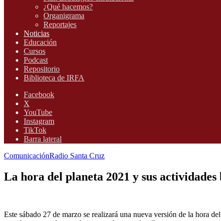
¿Qué hacemos?
Organigrama
Reportajes
Noticias
Educación
Cursos
Podcast
Repositorio
Biblioteca de IRFA
Facebook
X
YouTube
Instagram
TikTok
Barra lateral
Comunicación
Radio Santa Cruz
La hora del planeta 2021 y sus actividades 
Este sábado 27 de marzo se realizará una nueva versión de la hora de