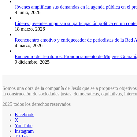
Jóvenes amplifican sus demandas en la agenda pública en el p
9 junio, 2026
Líderes juveniles impulsan su participación política en un conte
18 marzo, 2026
Reencuentro emotivo y enriquecedor de periodistas de la Red A
4 marzo, 2026
Encuentro de Territorios: Pronunciamiento de Mujeres Guaraní
9 diciembre, 2025
Somos una obra de la compañía de Jesús que se a propuesto objetivos 
la construcción de sociedades justas, democráticas, equitativas, inter
2025 todos los derechos reservados
Facebook
X
YouTube
Instagram
TikTok