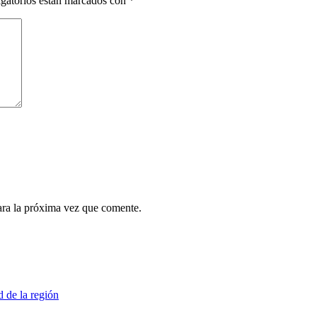
gatorios están marcados con
*
ara la próxima vez que comente.
d de la región