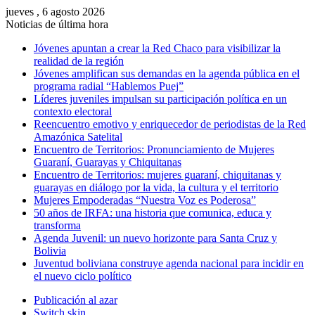
jueves , 6 agosto 2026
Noticias de última hora
Jóvenes apuntan a crear la Red Chaco para visibilizar la
realidad de la región
Jóvenes amplifican sus demandas en la agenda pública en el
programa radial “Hablemos Puej”
Líderes juveniles impulsan su participación política en un
contexto electoral
Reencuentro emotivo y enriquecedor de periodistas de la Red
Amazónica Satelital
Encuentro de Territorios: Pronunciamiento de Mujeres
Guaraní, Guarayas y Chiquitanas
Encuentro de Territorios: mujeres guaraní, chiquitanas y
guarayas en diálogo por la vida, la cultura y el territorio
Mujeres Empoderadas “Nuestra Voz es Poderosa”
50 años de IRFA: una historia que comunica, educa y
transforma
Agenda Juvenil: un nuevo horizonte para Santa Cruz y
Bolivia
Juventud boliviana construye agenda nacional para incidir en
el nuevo ciclo político
Publicación al azar
Switch skin