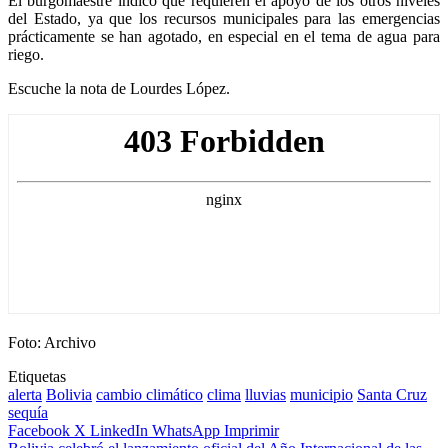
El burgomaestre indicó que requieren el apoyo de los otros niveles
del Estado, ya que los recursos municipales para las emergencias
prácticamente se han agotado, en especial en el tema de agua para
riego.
Escuche la nota de Lourdes López.
Foto: Archivo
Etiquetas
alerta
Bolivia
cambio climático
clima
lluvias
municipio
Santa Cruz
sequía
Facebook
X
LinkedIn
WhatsApp
Imprimir