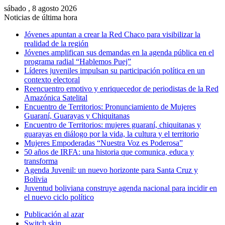
sábado , 8 agosto 2026
Noticias de última hora
Jóvenes apuntan a crear la Red Chaco para visibilizar la
realidad de la región
Jóvenes amplifican sus demandas en la agenda pública en el
programa radial “Hablemos Puej”
Líderes juveniles impulsan su participación política en un
contexto electoral
Reencuentro emotivo y enriquecedor de periodistas de la Red
Amazónica Satelital
Encuentro de Territorios: Pronunciamiento de Mujeres
Guaraní, Guarayas y Chiquitanas
Encuentro de Territorios: mujeres guaraní, chiquitanas y
guarayas en diálogo por la vida, la cultura y el territorio
Mujeres Empoderadas “Nuestra Voz es Poderosa”
50 años de IRFA: una historia que comunica, educa y
transforma
Agenda Juvenil: un nuevo horizonte para Santa Cruz y
Bolivia
Juventud boliviana construye agenda nacional para incidir en
el nuevo ciclo político
Publicación al azar
Switch skin