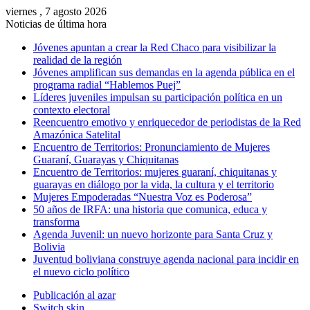
viernes , 7 agosto 2026
Noticias de última hora
Jóvenes apuntan a crear la Red Chaco para visibilizar la
realidad de la región
Jóvenes amplifican sus demandas en la agenda pública en el
programa radial “Hablemos Puej”
Líderes juveniles impulsan su participación política en un
contexto electoral
Reencuentro emotivo y enriquecedor de periodistas de la Red
Amazónica Satelital
Encuentro de Territorios: Pronunciamiento de Mujeres
Guaraní, Guarayas y Chiquitanas
Encuentro de Territorios: mujeres guaraní, chiquitanas y
guarayas en diálogo por la vida, la cultura y el territorio
Mujeres Empoderadas “Nuestra Voz es Poderosa”
50 años de IRFA: una historia que comunica, educa y
transforma
Agenda Juvenil: un nuevo horizonte para Santa Cruz y
Bolivia
Juventud boliviana construye agenda nacional para incidir en
el nuevo ciclo político
Publicación al azar
Switch skin