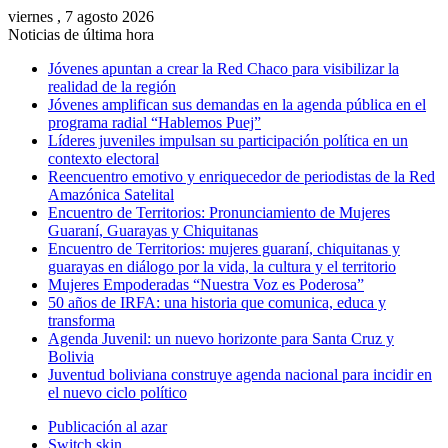
viernes , 7 agosto 2026
Noticias de última hora
Jóvenes apuntan a crear la Red Chaco para visibilizar la
realidad de la región
Jóvenes amplifican sus demandas en la agenda pública en el
programa radial “Hablemos Puej”
Líderes juveniles impulsan su participación política en un
contexto electoral
Reencuentro emotivo y enriquecedor de periodistas de la Red
Amazónica Satelital
Encuentro de Territorios: Pronunciamiento de Mujeres
Guaraní, Guarayas y Chiquitanas
Encuentro de Territorios: mujeres guaraní, chiquitanas y
guarayas en diálogo por la vida, la cultura y el territorio
Mujeres Empoderadas “Nuestra Voz es Poderosa”
50 años de IRFA: una historia que comunica, educa y
transforma
Agenda Juvenil: un nuevo horizonte para Santa Cruz y
Bolivia
Juventud boliviana construye agenda nacional para incidir en
el nuevo ciclo político
Publicación al azar
Switch skin