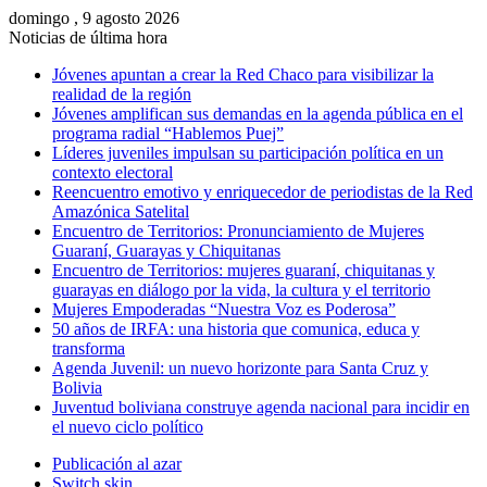
domingo , 9 agosto 2026
Noticias de última hora
Jóvenes apuntan a crear la Red Chaco para visibilizar la
realidad de la región
Jóvenes amplifican sus demandas en la agenda pública en el
programa radial “Hablemos Puej”
Líderes juveniles impulsan su participación política en un
contexto electoral
Reencuentro emotivo y enriquecedor de periodistas de la Red
Amazónica Satelital
Encuentro de Territorios: Pronunciamiento de Mujeres
Guaraní, Guarayas y Chiquitanas
Encuentro de Territorios: mujeres guaraní, chiquitanas y
guarayas en diálogo por la vida, la cultura y el territorio
Mujeres Empoderadas “Nuestra Voz es Poderosa”
50 años de IRFA: una historia que comunica, educa y
transforma
Agenda Juvenil: un nuevo horizonte para Santa Cruz y
Bolivia
Juventud boliviana construye agenda nacional para incidir en
el nuevo ciclo político
Publicación al azar
Switch skin