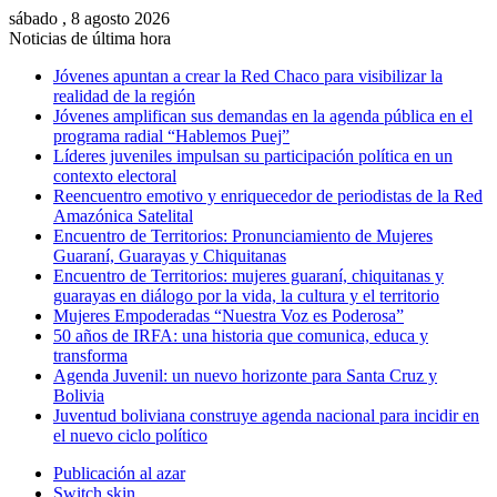
sábado , 8 agosto 2026
Noticias de última hora
Jóvenes apuntan a crear la Red Chaco para visibilizar la
realidad de la región
Jóvenes amplifican sus demandas en la agenda pública en el
programa radial “Hablemos Puej”
Líderes juveniles impulsan su participación política en un
contexto electoral
Reencuentro emotivo y enriquecedor de periodistas de la Red
Amazónica Satelital
Encuentro de Territorios: Pronunciamiento de Mujeres
Guaraní, Guarayas y Chiquitanas
Encuentro de Territorios: mujeres guaraní, chiquitanas y
guarayas en diálogo por la vida, la cultura y el territorio
Mujeres Empoderadas “Nuestra Voz es Poderosa”
50 años de IRFA: una historia que comunica, educa y
transforma
Agenda Juvenil: un nuevo horizonte para Santa Cruz y
Bolivia
Juventud boliviana construye agenda nacional para incidir en
el nuevo ciclo político
Publicación al azar
Switch skin