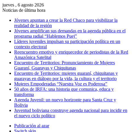
jueves , 6 agosto 2026
Noticias de última hora
Jóvenes apuntan a crear la Red Chaco para visibilizar la
realidad de la región
Jóvenes amplifican sus demandas en la agenda pública en el
programa radial “Hablemos Puej”
Líderes juveniles impulsan su participación política en un
contexto electoral
Reencuentro emotivo y enriquecedor de periodistas de la Red
Amazónica Satelital
Encuentro de Territorios: Pronunciamiento de Mujeres
Guaraní, Guarayas y Chiquitanas
Encuentro de Territorios: mujeres guaraní, chiquitanas y
guarayas en diálogo por la vida, la cultura y el territorio
Mujeres Empoderadas “Nuestra Voz es Poderosa”
50 años de IRFA: una historia que comunica, educa y
transforma
Agenda Juvenil: un nuevo horizonte para Santa Cruz y
Bolivia
Juventud boliviana construye agenda nacional para incidir en
el nuevo ciclo político
Publicación al azar
Switch skin