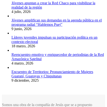
Jóvenes apuntan a crear la Red Chaco para visibilizar la
realidad de la región
4 julio, 2026
Jóvenes amplifican sus demandas en la agenda pública en el
programa radial “Hablemos Puej”
9 junio, 2026
Líderes juveniles impulsan su participación política en un
contexto electoral
18 marzo, 2026
Reencuentro emotivo y enriquecedor de periodistas de la Red
Amazónica Satelital
4 marzo, 2026
Encuentro de Territorios: Pronunciamiento de Mujeres
Guaraní, Guarayas y Chiquitanas
9 diciembre, 2025
Somos una obra de la compañía de Jesús que se a propuesto