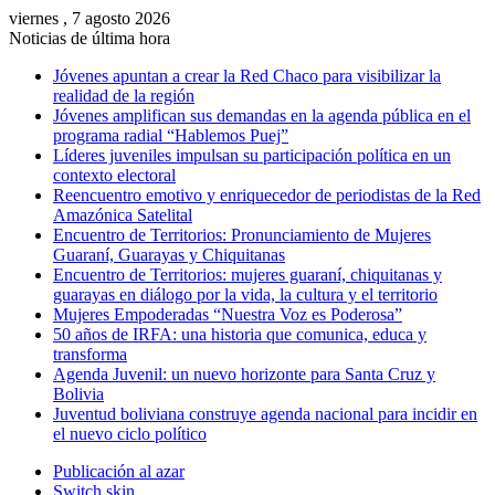
viernes , 7 agosto 2026
Noticias de última hora
Jóvenes apuntan a crear la Red Chaco para visibilizar la
realidad de la región
Jóvenes amplifican sus demandas en la agenda pública en el
programa radial “Hablemos Puej”
Líderes juveniles impulsan su participación política en un
contexto electoral
Reencuentro emotivo y enriquecedor de periodistas de la Red
Amazónica Satelital
Encuentro de Territorios: Pronunciamiento de Mujeres
Guaraní, Guarayas y Chiquitanas
Encuentro de Territorios: mujeres guaraní, chiquitanas y
guarayas en diálogo por la vida, la cultura y el territorio
Mujeres Empoderadas “Nuestra Voz es Poderosa”
50 años de IRFA: una historia que comunica, educa y
transforma
Agenda Juvenil: un nuevo horizonte para Santa Cruz y
Bolivia
Juventud boliviana construye agenda nacional para incidir en
el nuevo ciclo político
Publicación al azar
Switch skin