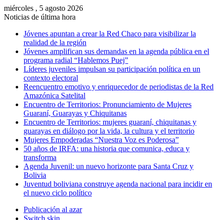
miércoles , 5 agosto 2026
Noticias de última hora
Jóvenes apuntan a crear la Red Chaco para visibilizar la
realidad de la región
Jóvenes amplifican sus demandas en la agenda pública en el
programa radial “Hablemos Puej”
Líderes juveniles impulsan su participación política en un
contexto electoral
Reencuentro emotivo y enriquecedor de periodistas de la Red
Amazónica Satelital
Encuentro de Territorios: Pronunciamiento de Mujeres
Guaraní, Guarayas y Chiquitanas
Encuentro de Territorios: mujeres guaraní, chiquitanas y
guarayas en diálogo por la vida, la cultura y el territorio
Mujeres Empoderadas “Nuestra Voz es Poderosa”
50 años de IRFA: una historia que comunica, educa y
transforma
Agenda Juvenil: un nuevo horizonte para Santa Cruz y
Bolivia
Juventud boliviana construye agenda nacional para incidir en
el nuevo ciclo político
Publicación al azar
Switch skin